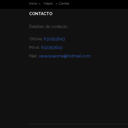
USTED ESTÁ AQUÍ
Inicio
»
Viajes
»
Caribe
CONTACTO
Detalles de contacto.
Oficina:
632293643
Móvil:
632293643
Mail:
casacasaisma@hotmail.com