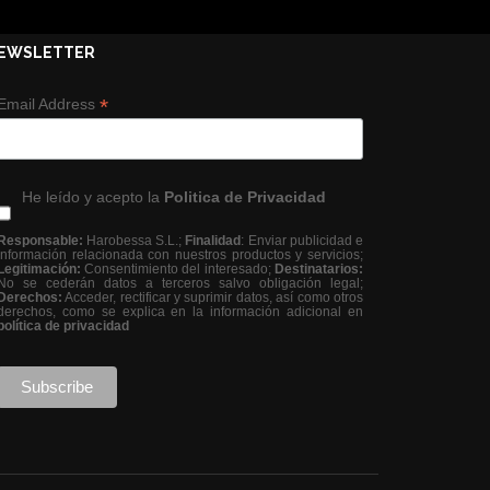
EWSLETTER
*
Email Address
He leído y acepto la
Politica de Privacidad
Responsable:
Harobessa S.L.;
Finalidad
: Enviar publicidad e
información relacionada con nuestros productos y servicios;
Legitimación:
Consentimiento del interesado;
Destinatarios:
No se cederán datos a terceros salvo obligación legal;
Derechos:
Acceder, rectificar y suprimir datos, así como otros
derechos, como se explica en la información adicional en
política de privacidad