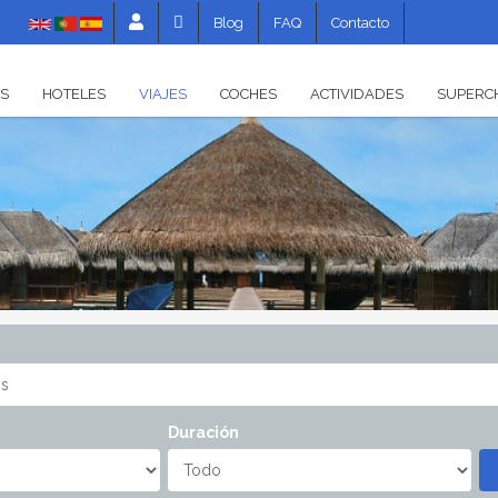
Blog
FAQ
Contacto
S
HOTELES
VIAJES
COCHES
ACTIVIDADES
SUPERC
Hoteles Mundo
Circuitos
Experiencias
otel
Hoteles Europa
Caribe
Hoteles Canarias
Hoteles Baleares
Hoteles Costa
Hoteles Nieve
Balnearios
Duración