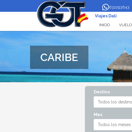
632293643
Viajes Dali
INICIO
VUELO
Vuelo
Vuelo+H
CARIBE
Destino
Mes