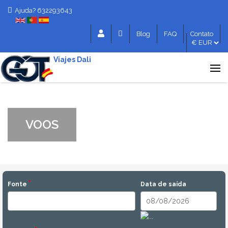
Ajuda? 632293643
Blog
FAQ
Contato
Viajes Dali
VOOS
*
Fonte
Data de saída
Date