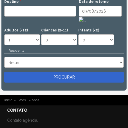
*
Destino
Data de retorno
Date
Adultos (>12)
Crianças (2-11)
Infants (<2)
Mostrar
Residents
ESTÁ AQUI
Início
»
Voos
»
Voos
CONTATO
Contato agência.