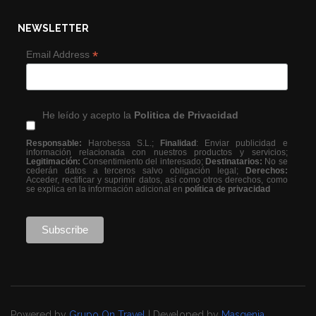
NEWSLETTER
*
Email Address
He leído y acepto la
Politica de Privacidad
Responsable:
Harobessa S.L.;
Finalidad
: Enviar publicidad e
información relacionada con nuestros productos y servicios;
Legitimación:
Consentimiento del interesado;
Destinatarios:
No se
cederán datos a terceros salvo obligación legal;
Derechos:
Acceder, rectificar y suprimir datos, así como otros derechos, como
se explica en la información adicional en
política de privacidad
Powered by
Grupo On Travel
| Developed by
Masgenia